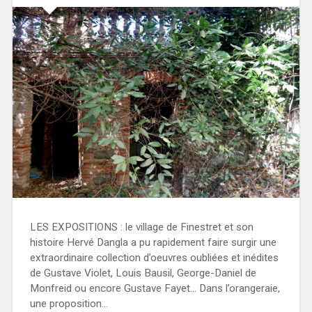
LES EXPOSITIONS : le village de Finestret et son
histoire Hervé Dangla a pu rapidement faire surgir une
extraordinaire collection d’oeuvres oubliées et inédites
de Gustave Violet, Louis Bausil, George-Daniel de
Monfreid ou encore Gustave Fayet… Dans l’orangeraie,
une proposition…